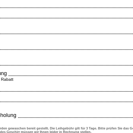
ung
 Rabatt
bholung
erden gewaschen bereit gestellt. Die Leihgebühr gilt für 3 Tage. Bitte prüfen Sie das G
es Geschirr müssen wir Ihnen leider in Rechnung stellen.