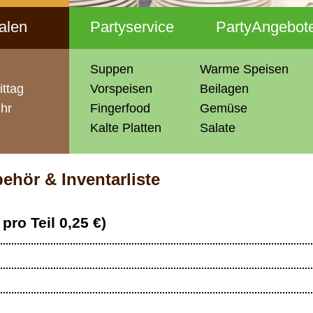
ialen
Partyservice
PartyAngebot
Suppen
Warme Speisen
ittag
Vorspeisen
Beilagen
Uhr
Fingerfood
Gemüse
Kalte Platten
Salate
ehör & Inventarliste
pro Teil 0,25 €)