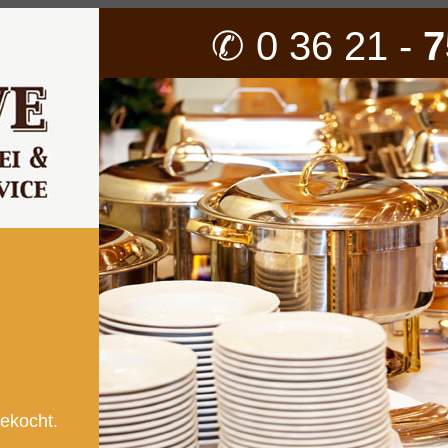
✆ 0 36 21 -
7
gekocht.