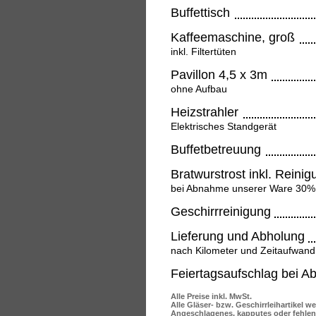
Buffettisch
Kaffeemaschine, groß
inkl. Filtertüten
Pavillon 4,5 x 3m
ohne Aufbau
Heizstrahler
Elektrisches Standgerät
Buffetbetreuung
Bratwurstrost inkl. Reinig
bei Abnahme unserer Ware 30%
Geschirrreinigung
Lieferung und Abholung
nach Kilometer und Zeitaufwand
Feiertagsaufschlag bei A
Alle Preise inkl. MwSt.
Alle Gläser- bzw. Geschirrleihartikel w
Angeschlagenes, kapputes oder fehlend